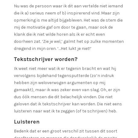
Nu was de persoon waar ik dit aan vertelde niet iemand
die ik a) serieus neem of b) inspirerend vind. Maar zijn
opmerking is me altijd bijgebleven. Het was de stem die
mij de motivatie gaf om door te gaan, maar ook de
klank die ik niet wilde horen als ik er echt even
doorheen zat. ‘Zie je wel,’ galmt het op zulke momenten
dreigend in mijn oren. ‘…Het lukt je niet!’
Tekstschrijver worden?
Ik weet niet meer wat ik er tegenin bracht en wat hij
vervolgens bijdehand tegensputterde (zo’n indruk
hebben zijn weloverwogen argumenten op mij
gemaakt), maar ik was zeker even van slag. Oh, er zijn
dus óók mensen die dit belachelijk vinden. Die niet
geloven dat ik tekstschrijver kan worden. Die niet eens
luisteren naar wat ik te zeggen (of te schrijven) heb.
Luisteren
Bedenk dat er een groot verschil zit tussen dit soort