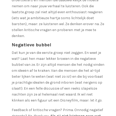
droeftoeters en mensen die daadwerkelijk de moeite
nemen om naar jouw verhaal te luisteren. Ook die
laatste groep zal niet altijd even enthousiast reageren
(iets wat je ambitieuze hartje soms lichtelijk doet
barsten), maar: ze luisteren
wel
. Ze denken erover na. Ze
stellen kritische vragen en proberen met je mee te
denken.
Negatieve bubbel
Dat kun je van die eerste groep niet zeggen. En weet je
wat? Laat hen maar lekker broeien in die negatieve
bubbel van ze. Er zijn altijd mensen die het nodig vinden
om ideeën af te kraken. Van die mensen die het al-tijd
beter lijken te weten (wat niet zo is!) en die bij voorbaat
je prachtige idealen de grond inboren (wat nergens op
slaat!). En een felle discussie of een reeks slapeloze
nachten zijn ze al helemaal niet waard. Ik wil niet
klinken als een figuur uit een Disneyfilm, maar:
let it go
.
Feedback of kritische vragen? Prima. Onnodig negatief
gezwets?
No, thank you
.
Als zij niet luisteren naar wat